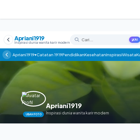
Apriani1919
AI
Inspirasi dunia wanita karir modern
Apriani1919▾
Catatan 1919
Pendidikan
Kesehatan
Inspirasi
Wisata
Ku
Apriani1919
Inspirasi dunia wanita karir modern
UBAH FOTO