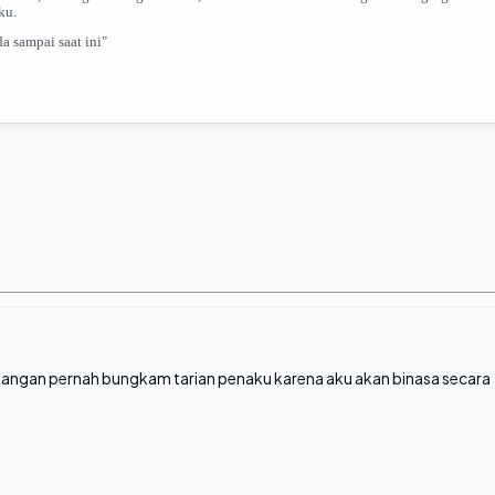
pku.
a sampai saat ini"
 jangan pernah bungkam tarian penaku karena aku akan binasa secara