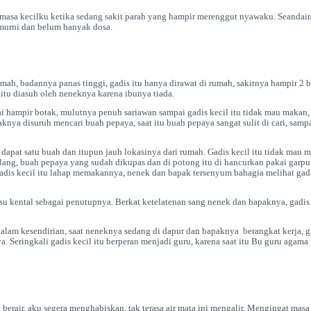
masa kecilku ketika sedang sakit parah yang hampir merenggut nyawaku. Seandai
h murni dan belum banyak dosa.
lemah, badannya panas tinggi, gadis itu hanya dirawat di rumah, sakitnya hampir 2 b
itu diasuh oleh neneknya karena ibunya tiada.
ai hampir botak, mulutnya penuh sariawan sampai gadis kecil itu tidak mau makan,
aknya disuruh mencari buah pepaya, saat itu buah pepaya sangat sulit di cari, samp
 dapat satu buah dan itupun jauh lokasinya dari rumah. Gadis kecil itu tidak mau 
lang, buah pepaya yang sudah dikupas dan di potong itu di hancurkan pakai garpu
 Gadis kecil itu lahap memakannya, nenek dan bapak tersenyum bahagia melihat gad
u kental sebagai penutupnya. Berkat ketelatenan sang nenek dan bapaknya, gadis 
 dalam kesendirian, saat neneknya sedang di dapur dan bapaknya berangkat kerja, g
. Seringkali gadis kecil itu berperan menjadi guru, karena saat itu Bu guru agama
rair, aku segera menghabiskan, tak terasa air mata ini mengalir. Mengingat masa