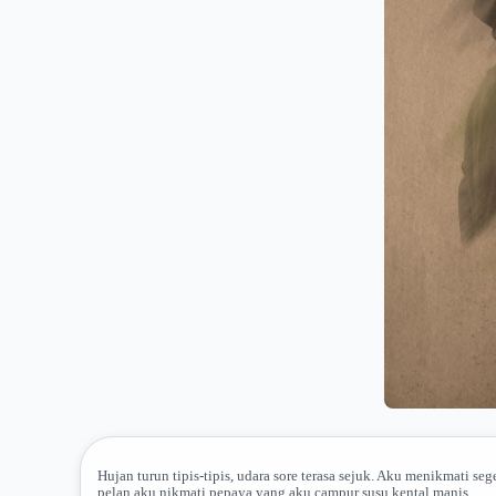
Hujan turun tipis-tipis, udara sore terasa sejuk. Aku menikmati s
pelan aku nikmati pepaya yang aku campur susu kental manis.