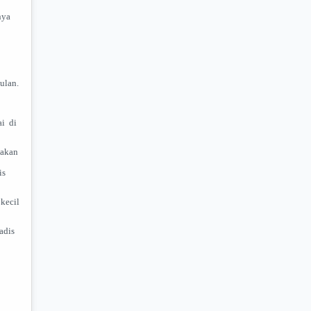
nya
ulan.
ai di
makan
is
kecil
adis