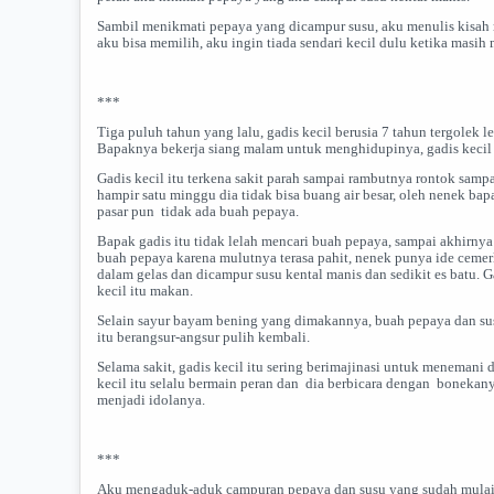
Sambil menikmati pepaya yang dicampur susu, aku menulis kisah 
aku bisa memilih, aku ingin tiada sendari kecil dulu ketika masi
***
Tiga puluh tahun yang lalu, gadis kecil berusia 7 tahun tergolek 
Bapaknya bekerja siang malam untuk menghidupinya, gadis kecil 
Gadis kecil itu terkena sakit parah sampai rambutnya rontok samp
hampir satu minggu dia tidak bisa buang air besar, oleh nenek bap
pasar pun tidak ada buah pepaya.
Bapak gadis itu tidak lelah mencari buah pepaya, sampai akhirnya
buah pepaya karena mulutnya terasa pahit, nenek punya ide cemer
dalam gelas dan dicampur susu kental manis dan sedikit es batu.
kecil itu makan.
Selain sayur bayam bening yang dimakannya, buah pepaya dan sus
itu berangsur-angsur pulih kembali.
Selama sakit, gadis kecil itu sering berimajinasi untuk menemani
kecil itu selalu bermain peran dan dia berbicara dengan bonekanya
menjadi idolanya.
***
Aku mengaduk-aduk campuran pepaya dan susu yang sudah mulai be