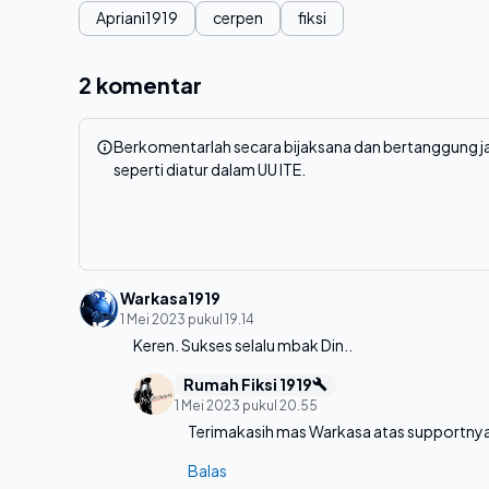
Apriani1919
cerpen
fiksi
2 komentar
Berkomentarlah secara bijaksana dan bertanggung
seperti diatur dalam UU ITE.
Warkasa1919
1 Mei 2023 pukul 19.14
Keren. Sukses selalu mbak Din..
Rumah Fiksi 1919
1 Mei 2023 pukul 20.55
Terimakasih mas Warkasa atas supportnya
Balas