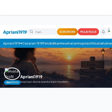
Apriani1919
DUKUNGAN
MULAI NULIS
Apriani1919▾
Catatan 1919
Pendidikan
Kesehatan
Inspirasi
Wisata
Kuline
Apriani1919
Inspirasi dunia wanita karir modern
UBAH FOTO