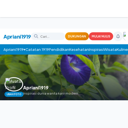
Apriani1919
DUKUNGAN
MULAI NULIS
Apriani1919▾
Catatan 1919
Pendidikan
Kesehatan
Inspirasi
Wisata
Kuline
Apriani1919
Inspirasi dunia wanita karir modern
UBAH FOTO