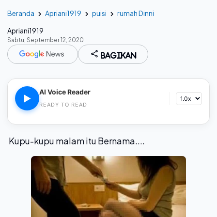
Beranda
Apriani1919
puisi
rumah Dinni
Apriani1919
Sabtu, September 12, 2020
Bagikan
AI Voice Reader
▶
READY TO READ
Kupu-kupu malam itu Bernama....