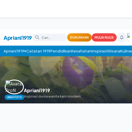
Apriani1919
DUKUNGAN
MULAI NULIS
Apriani1919▾
Catatan 1919
Pendidikan
Kesehatan
Inspirasi
Wisata
Kuline
Apriani1919
Inspirasi dunia wanita karir modern
UBAH FOTO