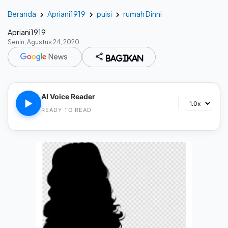
Beranda
Apriani1919
puisi
rumah Dinni
Apriani1919
Senin, Agustus 24, 2020
Bagikan
AI Voice Reader
▶
READY TO READ