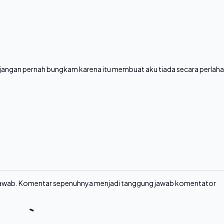
 jangan pernah bungkam karena itu membuat aku tiada secara perlah
 jawab. Komentar sepenuhnya menjadi tanggung jawab komentator