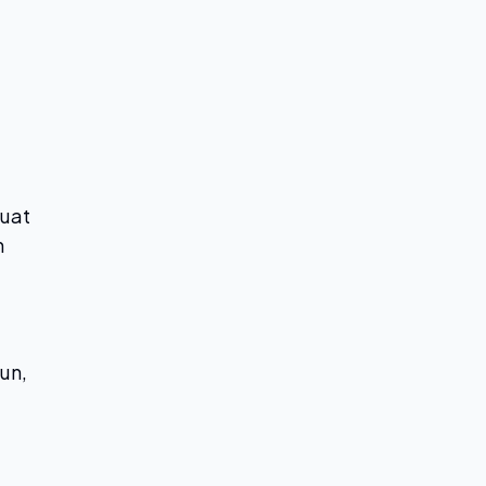
uat
n
bun,