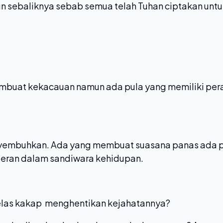
un sebaliknya sebab semua telah Tuhan ciptakan unt
embuat kekacauan namun ada pula yang memiliki per
yembuhkan. Ada yang membuat suasana panas ada 
peran dalam sandiwara kehidupan.
kelas kakap menghentikan kejahatannya?