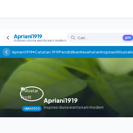
Apriani1919
AI
Inspirasi dunia wanita karir modern
Apriani1919▾
Catatan 1919
Pendidikan
Kesehatan
Inspirasi
Wisata
Ku
Apriani1919
Inspirasi dunia wanita karir modern
UBAH FOTO