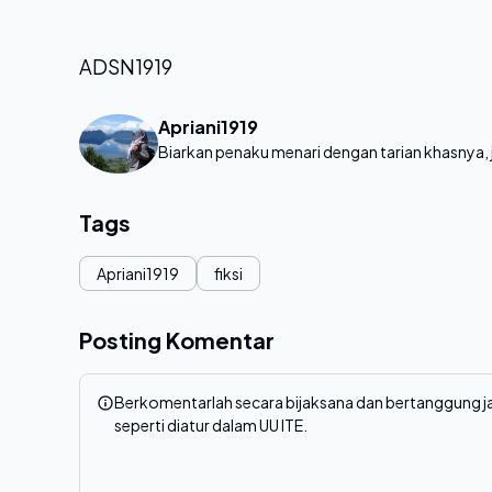
ADSN1919
Apriani1919
Biarkan penaku menari dengan tarian khasnya,
Tags
Apriani1919
fiksi
Posting Komentar
Berkomentarlah secara bijaksana dan bertanggung
seperti diatur dalam UU ITE.