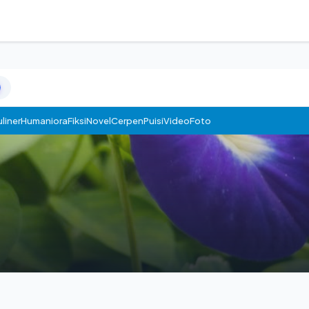
liner
Humaniora
Fiksi
Novel
Cerpen
Puisi
Video
Foto