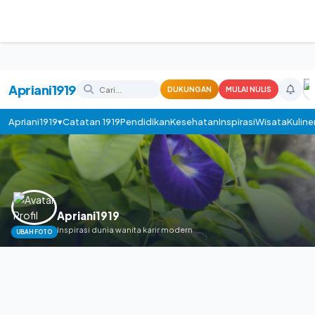
Apriani1919
DUKUNGAN
MULAI NULIS
Apriani1919▾
Catatan 1919
Pendidikan
Kesehatan
Inspirasi
Wisata
Kuline
Apriani1919
Inspirasi dunia wanita karir modern
UBAH FOTO