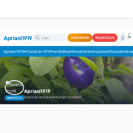
Apriani1919
DUKUNGAN
MULAI NULIS
Apriani1919▾
Catatan 1919
Pendidikan
Kesehatan
Inspirasi
Wisata
Kuline
Apriani1919
Inspirasi dunia wanita karir modern
UBAH FOTO