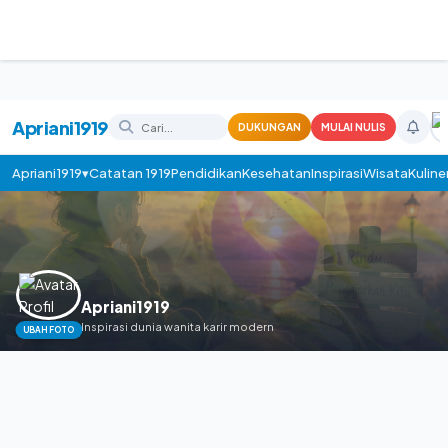
Apriani1919
DUKUNGAN
MULAI NULIS
Apriani1919▾
Catatan 1919
Pendidikan
Kesehatan
Inspirasi
Wisata
Kuline
Apriani1919
Inspirasi dunia wanita karir modern
UBAH FOTO