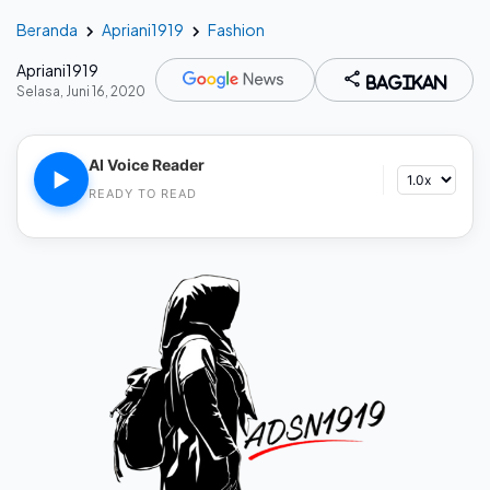
Beranda
Apriani1919
Fashion
Apriani1919
Bagikan
Selasa, Juni 16, 2020
AI Voice Reader
▶
READY TO READ