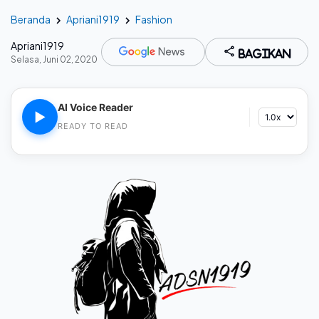
Beranda
Apriani1919
Fashion
Apriani1919
Bagikan
Selasa, Juni 02, 2020
AI Voice Reader
▶
READY TO READ