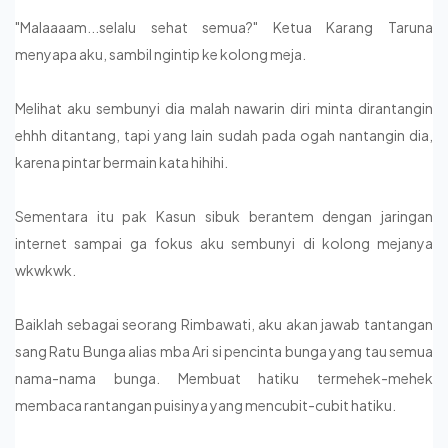
"Malaaaam...selalu sehat semua?" Ketua Karang Taruna
menyapa aku, sambil ngintip ke kolong meja.
Melihat aku sembunyi dia malah nawarin diri minta dirantangin
ehhh ditantang, tapi yang lain sudah pada ogah nantangin dia,
karena pintar bermain kata hihihi.
Sementara itu pak Kasun sibuk berantem dengan jaringan
internet sampai ga fokus aku sembunyi di kolong mejanya
wkwkwk.
Baiklah sebagai seorang Rimbawati, aku akan jawab tantangan
sang Ratu Bunga alias mba Ari si pencinta bunga yang tau semua
nama-nama bunga. Membuat hatiku termehek-mehek
membaca rantangan puisinya yang mencubit-cubit hatiku.