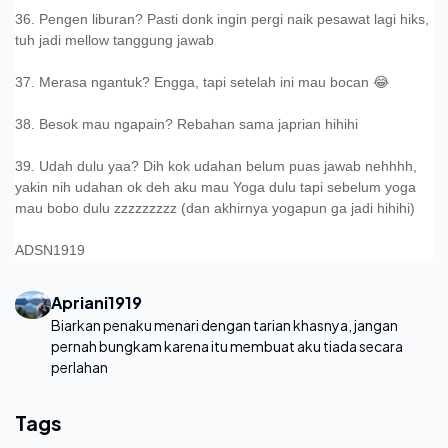
36. Pengen liburan? Pasti donk ingin pergi naik pesawat lagi hiks,
tuh jadi mellow tanggung jawab
37. Merasa ngantuk? Engga, tapi setelah ini mau bocan 😂
38. Besok mau ngapain? Rebahan sama japrian hihihi
39. Udah dulu yaa? Dih kok udahan belum puas jawab nehhhh,
yakin nih udahan ok deh aku mau Yoga dulu tapi sebelum yoga
mau bobo dulu zzzzzzzzz (dan akhirnya yogapun ga jadi hihihi)
ADSN1919
Apriani1919
Biarkan penaku menari dengan tarian khasnya, jangan
pernah bungkam karena itu membuat aku tiada secara
perlahan
Tags