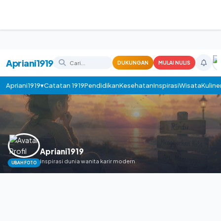
Apriani1919
DUKUNGAN
MULAI NULIS
Apriani1919▾
Catatan 1919
Pendidikan
Kesehatan
Inspirasi
Wisata
Kuline
Apriani1919
Inspirasi dunia wanita karir modern
UBAH FOTO