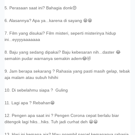
5. Perasaan saat ini? Bahagia donk😍
6. Alasannya? Apa ya...karena di sayang 😁😁
7. Film yang disukai? Film misteri, seperti misterinya hidup
ini...eyyyyaaaaaaa
8. Baju yang sedang dipakai? Baju kebesaran nih...daster 😂
semakin pudar warnanya semakin adem😂🤣
9. Jam berapa sekarang ? Rahasia yang pasti masih gelap, tebak
aja malam atau subuh hihihi
10. Di sebelahmu siapa ? Guling
11. Lagi apa ? Rebahan😁
12. Pengen apa saat ini ? Pengen Corona cepat berlalu biar
ditengok lagi hiks...hiks. Tuh jadi curhat deh 😀😀
13. Hari ini kemana aja? Mau ngambil parcel kemananya rahasia,