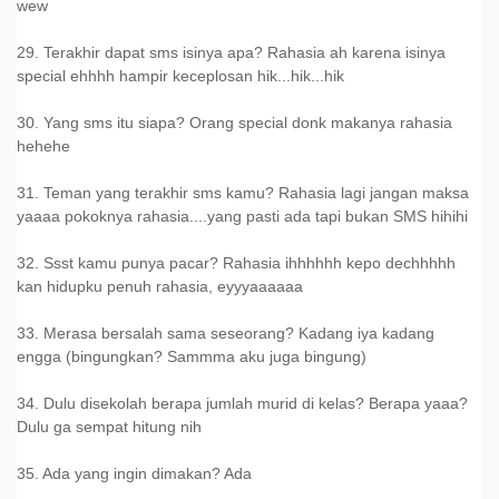
wew
29. Terakhir dapat sms isinya apa? Rahasia ah karena isinya
special ehhhh hampir keceplosan hik...hik...hik
30. Yang sms itu siapa? Orang special donk makanya rahasia
hehehe
31. Teman yang terakhir sms kamu? Rahasia lagi jangan maksa
yaaaa pokoknya rahasia....yang pasti ada tapi bukan SMS hihihi
32. Ssst kamu punya pacar? Rahasia ihhhhhh kepo dechhhhh
kan hidupku penuh rahasia, eyyyaaaaaa
33. Merasa bersalah sama seseorang? Kadang iya kadang
engga (bingungkan? Sammma aku juga bingung)
34. Dulu disekolah berapa jumlah murid di kelas? Berapa yaaa?
Dulu ga sempat hitung nih
35. Ada yang ingin dimakan? Ada