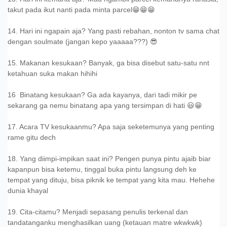
takut pada ikut nanti pada minta parcel😁😁😁
14. Hari ini ngapain aja? Yang pasti rebahan, nonton tv sama chat
dengan soulmate (jangan kepo yaaaaa???) 😎
15. Makanan kesukaan? Banyak, ga bisa disebut satu-satu nnt
ketahuan suka makan hihihi
16 Binatang kesukaan? Ga ada kayanya, dari tadi mikir pe
sekarang ga nemu binatang apa yang tersimpan di hati 😃😁
17. Acara TV kesukaanmu? Apa saja seketemunya yang penting
rame gitu dech
18. Yang diimpi-impikan saat ini? Pengen punya pintu ajaib biar
kapanpun bisa ketemu, tinggal buka pintu langsung deh ke
tempat yang dituju, bisa piknik ke tempat yang kita mau. Hehehe
dunia khayal
19. Cita-citamu? Menjadi sepasang penulis terkenal dan
tandatanganku menghasilkan uang (ketauan matre wkwkwk)