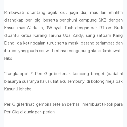
Rimbawati ditantang agak ciut juga dia, mau lari ehhhhh
ditangkap peri gigi beserta penghuni kampung SKB dengan
Kasun mas Warkasa, RW ayah Tuah dengan pak RT om Budi
dibantu ketua Karang Taruna Uda Zaldy, sang satpam Kang
Elang ga ketinggalan turut serta meski datang terlambat dan
ibu-ibu yang pada ceriwis berhasil mengepung aku si Rimbawati.
Hiks
"Tangkappp!!!!" Peri Gigi berteriak kenceng banget (padahal
biasanya suaranya halus), liat aku sembunyi di kolong meja pak
Kasun. Hehehe
Peri Gigi terlihat gembira setelah berhasil membuat tiktok para
Peri Gigi di dunia per-perian