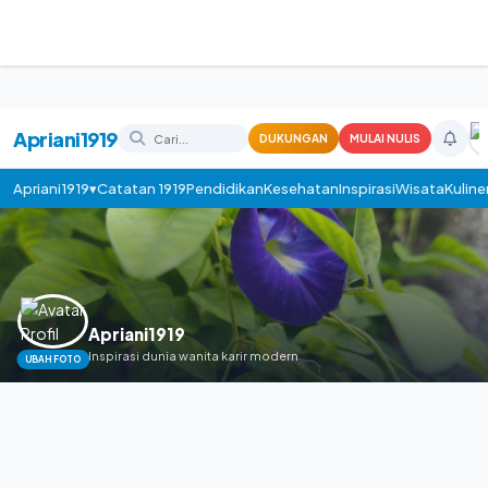
Apriani1919
DUKUNGAN
MULAI NULIS
Apriani1919▾
Catatan 1919
Pendidikan
Kesehatan
Inspirasi
Wisata
Kuline
Apriani1919
Inspirasi dunia wanita karir modern
UBAH FOTO