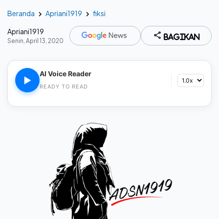
Beranda
Apriani1919
fiksi
Apriani1919
Bagikan
Senin, April 13, 2020
AI Voice Reader
▶
READY TO READ