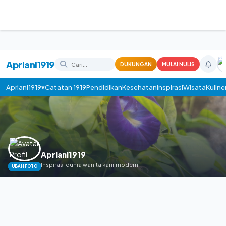
Apriani1919
DUKUNGAN
MULAI NULIS
Apriani1919▾
Catatan 1919
Pendidikan
Kesehatan
Inspirasi
Wisata
Kuline
Apriani1919
Inspirasi dunia wanita karir modern
UBAH FOTO