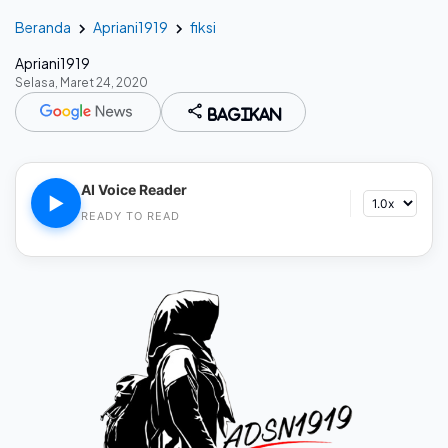
Beranda
Apriani1919
fiksi
Apriani1919
Selasa, Maret 24, 2020
Bagikan
AI Voice Reader
▶
READY TO READ