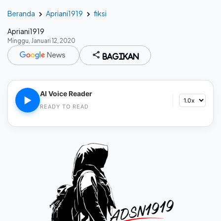
Beranda
Apriani1919
fiksi
Apriani1919
Minggu, Januari 12, 2020
Bagikan
AI Voice Reader
▶
READY TO READ