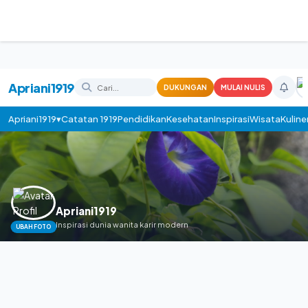
Apriani1919
DUKUNGAN
MULAI NULIS
Apriani1919▾
Catatan 1919
Pendidikan
Kesehatan
Inspirasi
Wisata
Kuline
Apriani1919
Inspirasi dunia wanita karir modern
UBAH FOTO