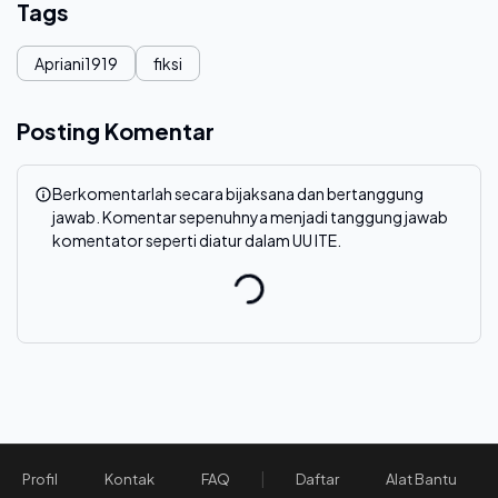
Tags
Apriani1919
fiksi
Posting Komentar
Berkomentarlah secara bijaksana dan bertanggung
jawab. Komentar sepenuhnya menjadi tanggung jawab
komentator seperti diatur dalam UU ITE.
|
Profil
Kontak
FAQ
Daftar
Alat Bantu